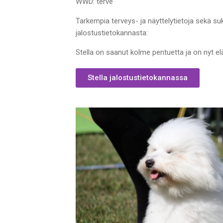
WWD: terve
Tarkempia terveys- ja näyttelytietoja sekä suk
jalostustietokannasta:
Stella on saanut kolme pentuetta ja on nyt el
Stella jalostustietokannassa