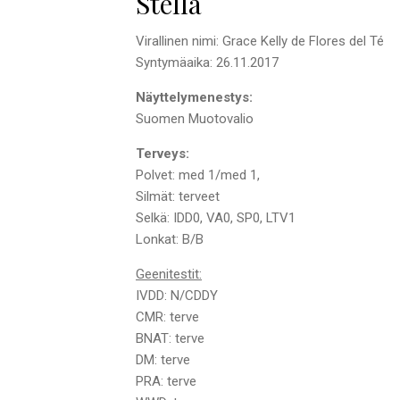
Stella
Virallinen nimi: Grace Kelly de Flores del Té
Syntymäaika: 26.11.2017
Näyttelymenestys:
Suomen Muotovalio
Terveys:
Polvet: med 1/med 1,
Silmät: terveet
Selkä: IDD0, VA0, SP0, LTV1
Lonkat: B/B
Geenitestit:
IVDD: N/CDDY
CMR: terve
BNAT: terve
DM: terve
PRA: terve