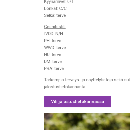
Kyynärnivel: 0/1
Lonkat: C/C
Selkä: terve
Geenitestit:
IVDD: N/N
PH: terve
WWD: terve
HU: terve
DM: terve
PRA: terve
Tarkempia terveys- ja näyttelytietoja sekä suk
jalostustietokannasta:
Vili jalostustietokannassa