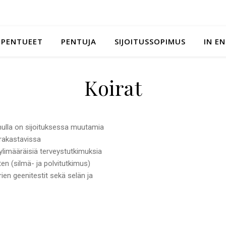
PENTUEET
PENTUJA
SIJOITUSSOPIMUS
IN E
Koirat
inulla on sijoituksessa muutamia
rakastavissa
y ylimääräisiä terveystutkimuksia
en (silmä- ja polvitutkimus)
rien geenitestit sekä selän ja