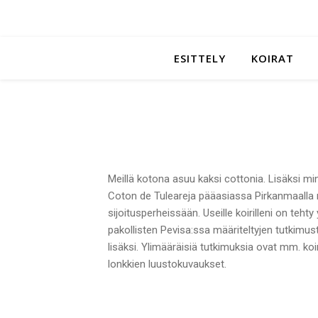
ESITTELY
KOIRAT
Meillä kotona asuu kaksi cottonia. Lisäksi m
Coton de Tuleareja pääasiassa Pirkanmaalla 
sijoitusperheissään. Useille koirilleni on teht
pakollisten Pevisa:ssa määriteltyjen tutkimust
lisäksi. Ylimääräisiä tutkimuksia ovat mm. koi
lonkkien luustokuvaukset.